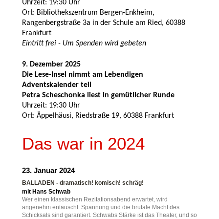
Uhrzeit: 19:30 Uhr
Ort: Bibliothekszentrum Bergen-Enkheim,
Rangenbergstraße 3a in der Schule am Ried, 60388
Frankfurt
Eintritt frei - Um Spenden wird gebeten
9. Dezember 2025
Die Lese-Insel nimmt am Lebendigen
Adventskalender teil
Petra Scheschonka liest in gemütlicher Runde
Uhrzeit: 19:30 Uhr
Ort: Äppelhäusi, Riedstraße 19, 60388 Frankfurt
Das war in 2024
23. Januar 2024
BALLADEN - dramatisch! komisch! schräg!
mit Hans Schwab
Wer einen klassischen Rezitationsabend erwartet, wird
angenehm entäuscht: Spannung und die brutale Macht des
Schicksals sind garantiert. Schwabs Stärke ist das Theater, und so