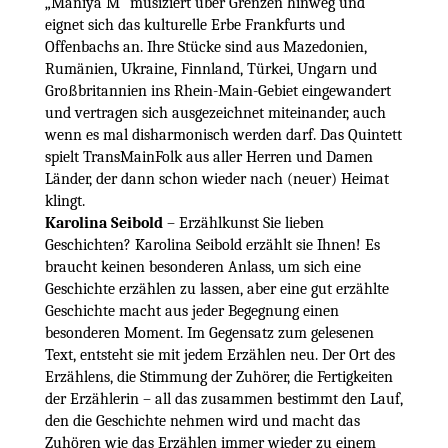
„Maniya M“ musiziert über Grenzen hinweg und
eignet sich das kulturelle Erbe Frankfurts und
Offenbachs an. Ihre Stücke sind aus Mazedonien,
Rumänien, Ukraine, Finnland, Türkei, Ungarn und
Großbritannien ins Rhein-Main-Gebiet eingewandert
und vertragen sich ausgezeichnet miteinander, auch
wenn es mal disharmonisch werden darf. Das Quintett
spielt TransMainFolk aus aller Herren und Damen
Länder, der dann schon wieder nach (neuer) Heimat
klingt.
Karolina Seibold
– Erzählkunst Sie lieben
Geschichten? Karolina Seibold erzählt sie Ihnen! Es
braucht keinen besonderen Anlass, um sich eine
Geschichte erzählen zu lassen, aber eine gut erzählte
Geschichte macht aus jeder Begegnung einen
besonderen Moment. Im Gegensatz zum gelesenen
Text, entsteht sie mit jedem Erzählen neu. Der Ort des
Erzählens, die Stimmung der Zuhörer, die Fertigkeiten
der Erzählerin – all das zusammen bestimmt den Lauf,
den die Geschichte nehmen wird und macht das
Zuhören wie das Erzählen immer wieder zu einem