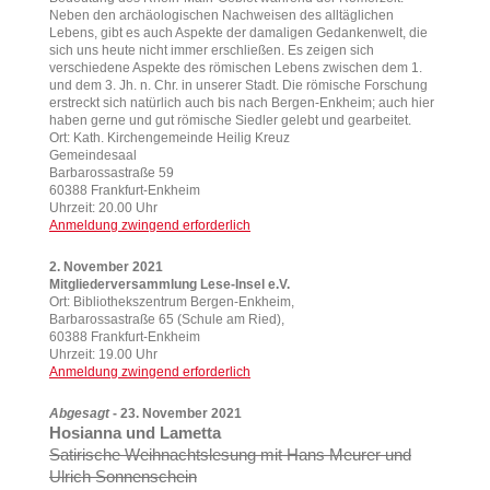
Neben den archäologischen Nachweisen des alltäglichen
Lebens, gibt es auch Aspekte der damaligen Gedankenwelt, die
sich uns heute nicht immer erschließen. Es zeigen sich
verschiedene Aspekte des römischen Lebens zwischen dem 1.
und dem 3. Jh. n. Chr. in unserer Stadt. Die römische Forschung
erstreckt sich natürlich auch bis nach Bergen-Enkheim; auch hier
haben gerne und gut römische Siedler gelebt und gearbeitet.
Ort: Kath. Kirchengemeinde Heilig Kreuz
Gemeindesaal
Barbarossastraße 59
60388 Frankfurt-Enkheim
Uhrzeit: 20.00 Uhr
Anmeldung zwingend erforderlich
2. November 2021
Mitgliederversammlung Lese-Insel
e.V.
Ort: Bibliothekszentrum Bergen-Enkheim,
Barbarossastraße 65 (Schule am Ried),
60388 Frankfurt-Enkheim
Uhrzeit: 19.00 Uhr
Anmeldung zwingend erforderlich
Abgesagt
- 23. November 2021
Hosianna und Lametta
Satirische Weihnachtslesung mit Hans Meurer und
Ulrich Sonnenschein