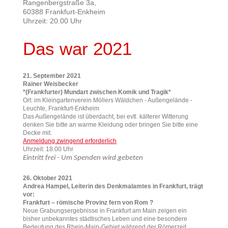
Rangenbergstraße 3a
,
60388 Frankfurt-Enkheim
Uhrzeit: 20.00 Uhr
Das war 2021
21. September 2021
Rainer Weisbecker
*(Frankfurter) Mundart zwischen Komik und Tragik*
Ort: im Kleingartenverein Möllers Wäldchen - Außengelände -
Leuchte, Frankfurt-Enkheim
Das Außengelände ist überdacht, bei evtl. kälterer Witterung
denken Sie bitte an warme Kleidung oder bringen Sie bitte eine
Decke mit.
Anmeldung zwingend erforderlich
Uhrzeit: 18.00 Uhr
Eintritt frei - Um Spenden wird gebeten
26. Oktober 2021
Andrea Hampel, Leiterin des Denkmalamtes in Frankfurt, trägt
vor:
Frankfurt – römische Provinz fern von Rom ?
Neue Grabungsergebnisse in Frankfurt am Main zeigen ein
bisher unbekanntes städtisches Leben und eine besondere
Bedeutung des Rhein-Main-Gebiet während der Römerzeit.