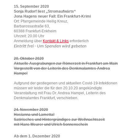
15. September 2020
Sonja Rudorf liest „Stromaufwärts“
Jona Hagens neuer Fall: Ein Frankfurt-Krimi
Ort: Pfarrgemeinde Heilig Kreuz,
Barbarossastraße 63,
60388 Frankfurt-Enkheim
Uhrzeit: 20.00 Uhr
Anmeldung über
Kontakt & Links
erforderlich
Eintritt frei - Um Spenden wird gebeten
20. Oktober 2020
Aktuelle Ausgrabungen zur Römerzeit in Frankfurt am Main
Vorgestellt von der Leiterin des Denkmalamtes Andrea
Hampel
Aufgrund der gestiegenen und aktuellen Covid-19-Infektionen
müssen wir leider die für den 20.10.20 angekündigte
Veranstaltung mit Frau Dr. Andrea Hampel, Leiterin des
Denkmalamtes Frankfurt, verschieben.
24. November 2020
Hosianna und Lametta!
Satirisches und Hintergründiges zur Weihnachtszeit
mit Hans Meurer und Ulrich Sonnenschein
Ab dem 1. Dezember 2020